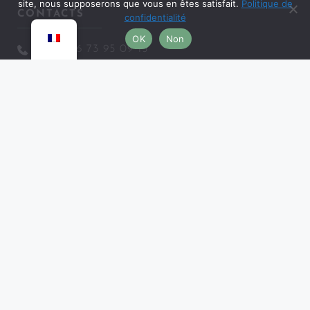
site, nous supposerons que vous en êtes satisfait.
Politique de
CONTACTS
confidentialité
OK
Non
+33 (0)6 73 95 09 15
agathe@gitesalpesmancelles.fr
DIVERS
Mentions légales et confidentialité
Conditions Générales de Vente
Foire aux questions
PARTENAIRES