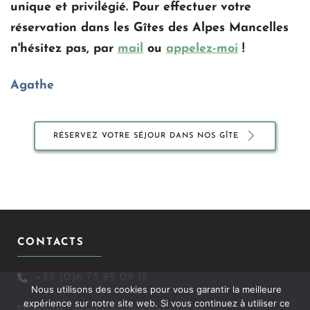
unique et privilégié. 
Pour effectuer votre 
réservation dans les Gîtes des Alpes Mancelles 
n'hésitez pas, par 
mail
 ou 
appelez-moi
 !
Agathe
RÉSERVEZ VOTRE SÉJOUR DANS NOS GÎTE
CONTACTS
+33 (0)6 73 95 09 15
Nous utilisons des cookies pour vous garantir la meilleure
expérience sur notre site web. Si vous continuez à utiliser ce
agathe@gitesalpesmancelles.fr