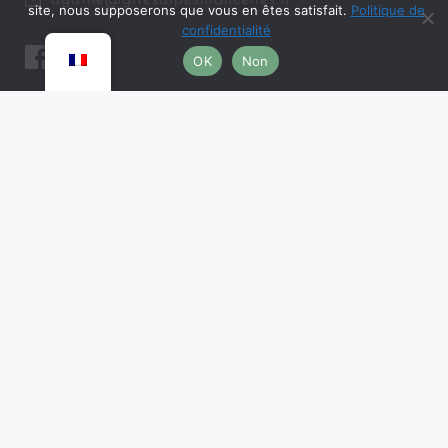
site, nous supposerons que vous en êtes satisfait.
Politique de
confidentialité
OK
Non
DIVERS
Mentions légales et confidentialité
Conditions Générales de Vente
Foire aux questions
PARTENAIRES